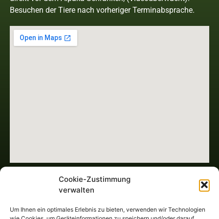
Besuchen der Tiere nach vorheriger Terminabsprache.
Leonberger Alpakas
Cookie-Zustimmung
Markus u. Daniela Feuerer
verwalten
Badfeldweg 9
Um Ihnen ein optimales Erlebnis zu bieten, verwenden wir Technologien
93142 Maxhütte-Haidhof
wie Cookies, um Geräteinformationen zu speichern und/oder darauf